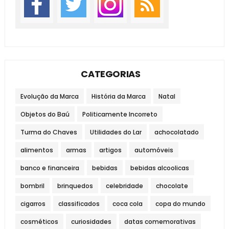
CATEGORIAS
Evolução da Marca
História da Marca
Natal
Objetos do Baú
Politicamente Incorreto
Turma do Chaves
Utilidades do Lar
achocolatado
alimentos
armas
artigos
automóveis
banco e financeira
bebidas
bebidas alcoolicas
bombril
brinquedos
celebridade
chocolate
cigarros
classificados
coca cola
copa do mundo
cosméticos
curiosidades
datas comemorativas