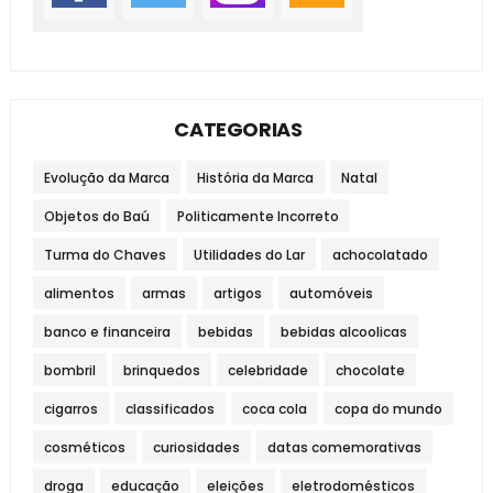
CATEGORIAS
Evolução da Marca
História da Marca
Natal
Objetos do Baú
Politicamente Incorreto
Turma do Chaves
Utilidades do Lar
achocolatado
alimentos
armas
artigos
automóveis
banco e financeira
bebidas
bebidas alcoolicas
bombril
brinquedos
celebridade
chocolate
cigarros
classificados
coca cola
copa do mundo
cosméticos
curiosidades
datas comemorativas
droga
educação
eleições
eletrodomésticos