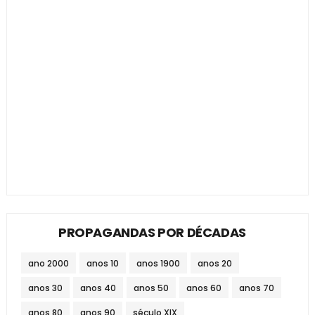
PROPAGANDAS POR DÉCADAS
ano 2000
anos 10
anos 1900
anos 20
anos 30
anos 40
anos 50
anos 60
anos 70
anos 80
anos 90
século XIX