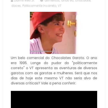
Dalmir Reis Jr.
alimentos
,
anos 90
,
chocolate
,
doces
,
Politicamente Incorreto
,
VT
Um belo comercial do Chocolates Garoto. O ano
era 1995. Longe do pudor do "politicamente
correto" o VT apresenta as aventuras de diversos
garotos com as garotas e mulheres. Será que nos
dias de hoje este mesmo VT não seria alvo de
diversas críticas? Vale a pena conferir: