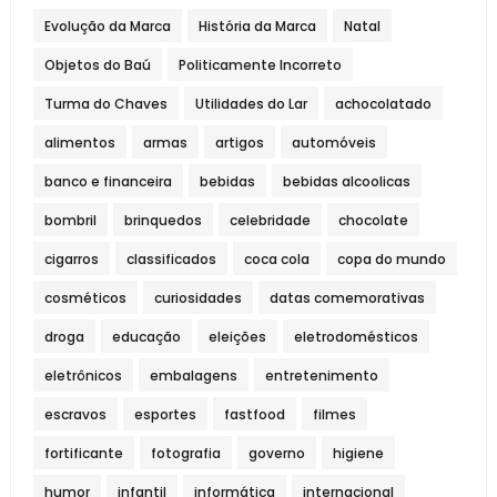
Evolução da Marca
História da Marca
Natal
Objetos do Baú
Politicamente Incorreto
Turma do Chaves
Utilidades do Lar
achocolatado
alimentos
armas
artigos
automóveis
banco e financeira
bebidas
bebidas alcoolicas
bombril
brinquedos
celebridade
chocolate
cigarros
classificados
coca cola
copa do mundo
cosméticos
curiosidades
datas comemorativas
droga
educação
eleições
eletrodomésticos
eletrônicos
embalagens
entretenimento
escravos
esportes
fastfood
filmes
fortificante
fotografia
governo
higiene
humor
infantil
informática
internacional