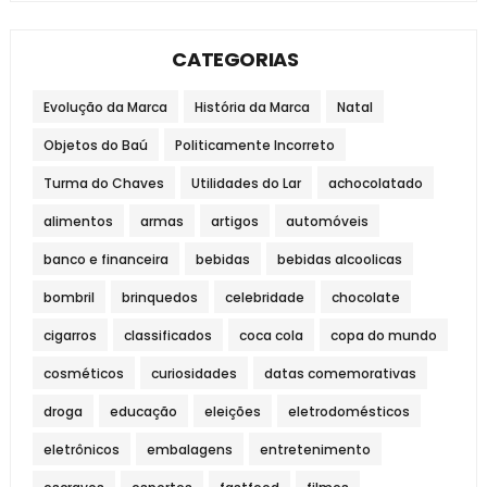
CATEGORIAS
Evolução da Marca
História da Marca
Natal
Objetos do Baú
Politicamente Incorreto
Turma do Chaves
Utilidades do Lar
achocolatado
alimentos
armas
artigos
automóveis
banco e financeira
bebidas
bebidas alcoolicas
bombril
brinquedos
celebridade
chocolate
cigarros
classificados
coca cola
copa do mundo
cosméticos
curiosidades
datas comemorativas
droga
educação
eleições
eletrodomésticos
eletrônicos
embalagens
entretenimento