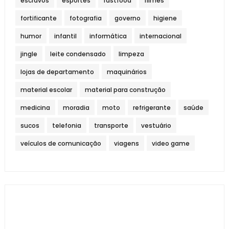
escravos
esportes
fastfood
filmes
fortificante
fotografia
governo
higiene
humor
infantil
informática
internacional
jingle
leite condensado
limpeza
lojas de departamento
maquinários
material escolar
material para construção
medicina
moradia
moto
refrigerante
saúde
sucos
telefonia
transporte
vestuário
veículos de comunicação
viagens
video game