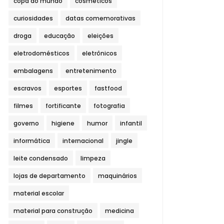
copa do mundo
cosméticos
curiosidades
datas comemorativas
droga
educação
eleições
eletrodomésticos
eletrônicos
embalagens
entretenimento
escravos
esportes
fastfood
filmes
fortificante
fotografia
governo
higiene
humor
infantil
informática
internacional
jingle
leite condensado
limpeza
lojas de departamento
maquinários
material escolar
material para construção
medicina