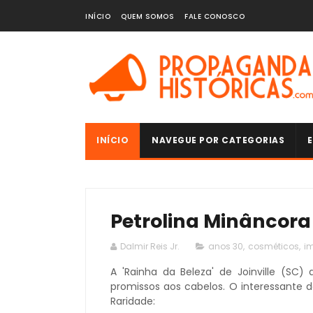
INÍCIO
QUEM SOMOS
FALE CONOSCO
INÍCIO
NAVEGUE POR CATEGORIAS
E
Petrolina Minâncora 
Dalmir Reis Jr.
anos 30
,
cosméticos
,
i
A 'Rainha da Beleza' de Joinville (SC
promissos aos cabelos. O interessante d
Raridade: