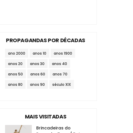
PROPAGANDAS POR DÉCADAS
ano 2000
anos 10
anos 1900
anos 20
anos 30
anos 40
anos 50
anos 60
anos 70
anos 80
anos 90
século XIX
MAIS VISITADAS
Brincadeiras do