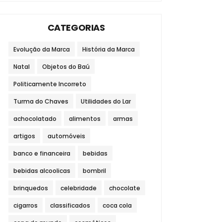
CATEGORIAS
Evolução da Marca
História da Marca
Natal
Objetos do Baú
Politicamente Incorreto
Turma do Chaves
Utilidades do Lar
achocolatado
alimentos
armas
artigos
automóveis
banco e financeira
bebidas
bebidas alcoolicas
bombril
brinquedos
celebridade
chocolate
cigarros
classificados
coca cola