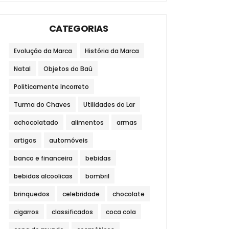
CATEGORIAS
Evolução da Marca
História da Marca
Natal
Objetos do Baú
Politicamente Incorreto
Turma do Chaves
Utilidades do Lar
achocolatado
alimentos
armas
artigos
automóveis
banco e financeira
bebidas
bebidas alcoolicas
bombril
brinquedos
celebridade
chocolate
cigarros
classificados
coca cola