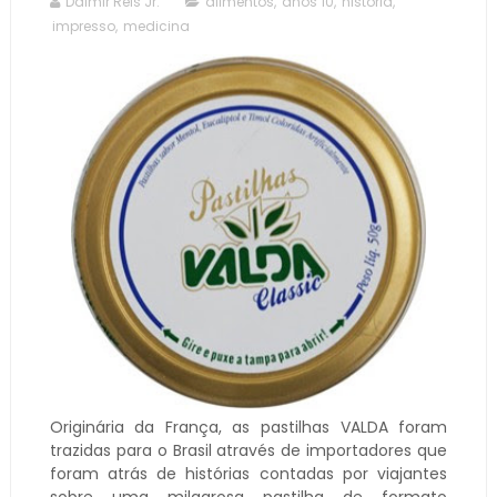
Dalmir Reis Jr.
alimentos
,
anos 10
,
historia
,
impresso
,
medicina
Originária da França, as pastilhas VALDA foram
trazidas para o Brasil através de importadores que
foram atrás de histórias contadas por viajantes
sobre uma milagrosa pastilha de formato