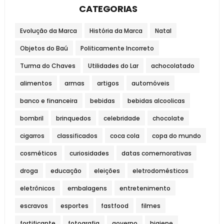
CATEGORIAS
Evolução da Marca
História da Marca
Natal
Objetos do Baú
Politicamente Incorreto
Turma do Chaves
Utilidades do Lar
achocolatado
alimentos
armas
artigos
automóveis
banco e financeira
bebidas
bebidas alcoolicas
bombril
brinquedos
celebridade
chocolate
cigarros
classificados
coca cola
copa do mundo
cosméticos
curiosidades
datas comemorativas
droga
educação
eleições
eletrodomésticos
eletrônicos
embalagens
entretenimento
escravos
esportes
fastfood
filmes
fortificante
fotografia
governo
higiene