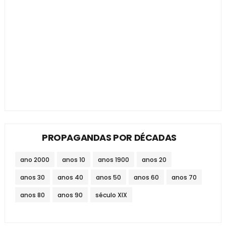
PROPAGANDAS POR DÉCADAS
ano 2000
anos 10
anos 1900
anos 20
anos 30
anos 40
anos 50
anos 60
anos 70
anos 80
anos 90
século XIX