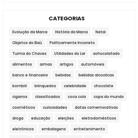
CATEGORIAS
Evolução da Marca
História da Marca
Natal
Objetos do Baú
Politicamente Incorreto
Turma do Chaves
Utilidades do Lar
achocolatado
alimentos
armas
artigos
automóveis
banco e financeira
bebidas
bebidas alcoolicas
bombril
brinquedos
celebridade
chocolate
cigarros
classificados
coca cola
copa do mundo
cosméticos
curiosidades
datas comemorativas
droga
educação
eleições
eletrodomésticos
eletrônicos
embalagens
entretenimento