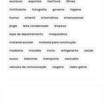
escravos
esportes
fastfood
filmes
fortificante
fotografia
governo
higiene
humor
infantil
informática
internacional
jingle
leite condensado
limpeza
lojas de departamento
maquinários
material escolar
material para construção
medicina
moradia
moto
refrigerante
saúde
sucos
telefonia
transporte
vestuário
veículos de comunicação
viagens
video game