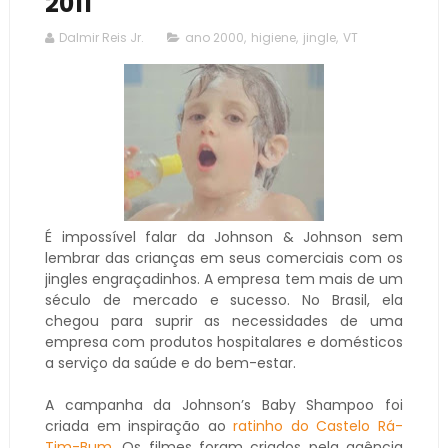
2011
Dalmir Reis Jr.
ano 2000
,
higiene
,
jingle
,
VT
É impossível falar da Johnson & Johnson sem
lembrar das crianças em seus comerciais com os
jingles engraçadinhos. A empresa tem mais de um
século de mercado e sucesso. No Brasil, ela
chegou para suprir as necessidades de uma
empresa com produtos hospitalares e domésticos
a serviço da saúde e do bem-estar.
A campanha da Johnson’s Baby Shampoo foi
criada em inspiração ao
ratinho do Castelo Rá-
Tim-Bum
. Os filmes foram criados pela agência