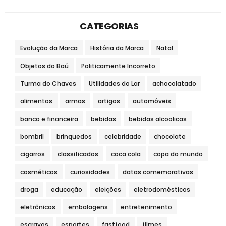
CATEGORIAS
Evolução da Marca
História da Marca
Natal
Objetos do Baú
Politicamente Incorreto
Turma do Chaves
Utilidades do Lar
achocolatado
alimentos
armas
artigos
automóveis
banco e financeira
bebidas
bebidas alcoolicas
bombril
brinquedos
celebridade
chocolate
cigarros
classificados
coca cola
copa do mundo
cosméticos
curiosidades
datas comemorativas
droga
educação
eleições
eletrodomésticos
eletrônicos
embalagens
entretenimento
escravos
esportes
fastfood
filmes