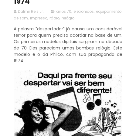
1974
Dalmir Reis Jr.
anos 70
,
eletrônicos
,
equipamento
de som
,
impresso
,
rádio
,
relógio
A palavra "despertador" já causa um considerável
terror para quem precisa acordar na base de um.
Os primeiros modelos digitais surgiram na década
de 70. Eles pareciam umas bombas-relógio. Este
modelo é o da Philco, com sua propaganda de
1974: