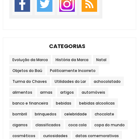
CATEGORIAS
Evolução da Marca
História da Marca
Natal
Objetos do Baú
Politicamente Incorreto
Turma do Chaves
Utilidades do Lar
achocolatado
alimentos
armas
artigos
automóveis
banco e financeira
bebidas
bebidas alcoolicas
bombril
brinquedos
celebridade
chocolate
cigarros
classificados
coca cola
copa do mundo
cosméticos
curiosidades
datas comemorativas