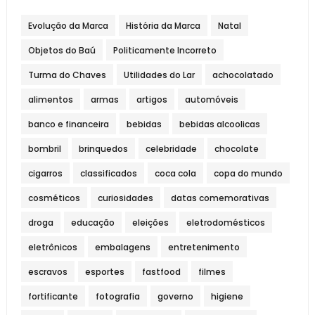
Evolução da Marca
História da Marca
Natal
Objetos do Baú
Politicamente Incorreto
Turma do Chaves
Utilidades do Lar
achocolatado
alimentos
armas
artigos
automóveis
banco e financeira
bebidas
bebidas alcoolicas
bombril
brinquedos
celebridade
chocolate
cigarros
classificados
coca cola
copa do mundo
cosméticos
curiosidades
datas comemorativas
droga
educação
eleições
eletrodomésticos
eletrônicos
embalagens
entretenimento
escravos
esportes
fastfood
filmes
fortificante
fotografia
governo
higiene