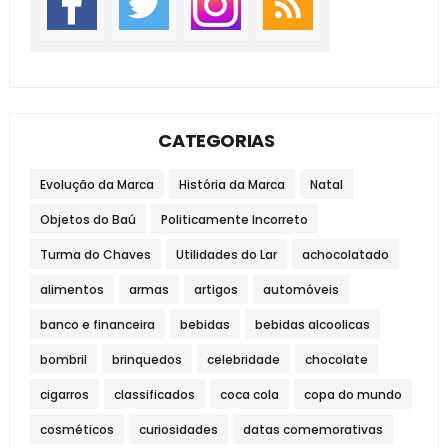
CATEGORIAS
Evolução da Marca
História da Marca
Natal
Objetos do Baú
Politicamente Incorreto
Turma do Chaves
Utilidades do Lar
achocolatado
alimentos
armas
artigos
automóveis
banco e financeira
bebidas
bebidas alcoolicas
bombril
brinquedos
celebridade
chocolate
cigarros
classificados
coca cola
copa do mundo
cosméticos
curiosidades
datas comemorativas