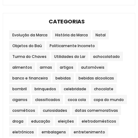
CATEGORIAS
Evolução da Marca
História da Marca
Natal
Objetos do Baú
Politicamente Incorreto
Turma do Chaves
Utilidades do Lar
achocolatado
alimentos
armas
artigos
automóveis
banco e financeira
bebidas
bebidas alcoolicas
bombril
brinquedos
celebridade
chocolate
cigarros
classificados
coca cola
copa do mundo
cosméticos
curiosidades
datas comemorativas
droga
educação
eleições
eletrodomésticos
eletrônicos
embalagens
entretenimento