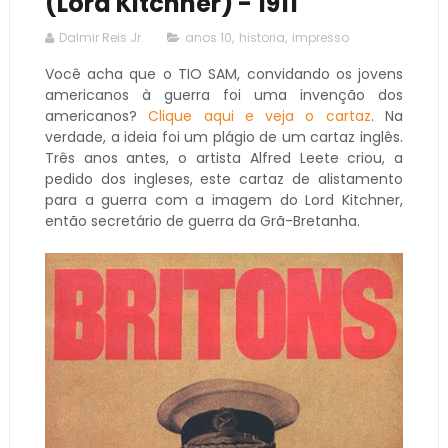
(Lord Kitchner) - 1911
Dalmir Reis Jr.
anos 10
,
historia
,
impresso
Você acha que o TIO SAM, convidando os jovens
americanos à guerra foi uma invenção dos
americanos?
Clique aqui e veja o cartaz
. Na
verdade, a ideia foi um plágio de um cartaz inglês.
Três anos antes, o artista Alfred Leete criou, a
pedido dos ingleses, este cartaz de alistamento
para a guerra com a imagem do Lord Kitchner,
então secretário de guerra da Grã-Bretanha.