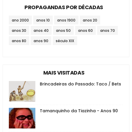
PROPAGANDAS POR DÉCADAS
ano 2000
anos 10
anos 1900
anos 20
anos 30
anos 40
anos 50
anos 60
anos 70
anos 80
anos 90
século XIX
MAIS VISITADAS
Brincadeiras do Passado: Taco / Bets
Tamanquinho da Tiazinha - Anos 90