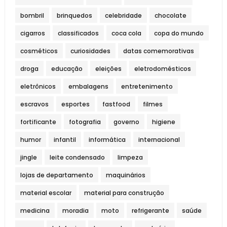
bombril
brinquedos
celebridade
chocolate
cigarros
classificados
coca cola
copa do mundo
cosméticos
curiosidades
datas comemorativas
droga
educação
eleições
eletrodomésticos
eletrônicos
embalagens
entretenimento
escravos
esportes
fastfood
filmes
fortificante
fotografia
governo
higiene
humor
infantil
informática
internacional
jingle
leite condensado
limpeza
lojas de departamento
maquinários
material escolar
material para construção
medicina
moradia
moto
refrigerante
saúde