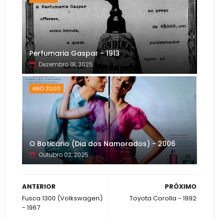
Perfumaria Gaspar - 1913
Dezembro 18, 2025
ANO 2000
O Boticário (Dia dos Namorados) - 2006
Outubro 02, 2025
ANTERIOR
PRÓXIMO
Fusca 1300 (Volkswagen)
Toyota Corolla - 1992
- 1967