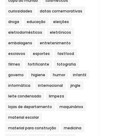
copa do mundo
cosméticos
curiosidades
datas comemorativas
droga
educação
eleições
eletrodomésticos
eletrônicos
embalagens
entretenimento
escravos
esportes
fastfood
filmes
fortificante
fotografia
governo
higiene
humor
infantil
informática
internacional
jingle
leite condensado
limpeza
lojas de departamento
maquinários
material escolar
material para construção
medicina