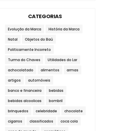
CATEGORIAS
Evolução da Marca
História da Marca
Natal
Objetos do Baú
Politicamente Incorreto
Turma do Chaves
Utilidades do Lar
achocolatado
alimentos
armas
artigos
automóveis
banco e financeira
bebidas
bebidas alcoolicas
bombril
brinquedos
celebridade
chocolate
cigarros
classificados
coca cola