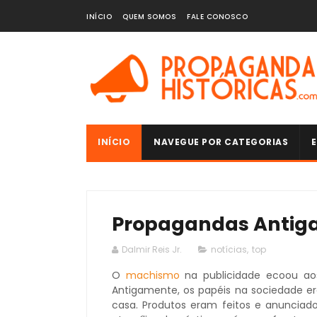
INÍCIO
QUEM SOMOS
FALE CONOSCO
INÍCIO
NAVEGUE POR CATEGORIAS
E
Propagandas Antiga
Dalmir Reis Jr.
notícias
,
top
O
machismo
na publicidade ecoou aos
Antigamente, os papéis na sociedade er
casa. Produtos eram feitos e anunciad