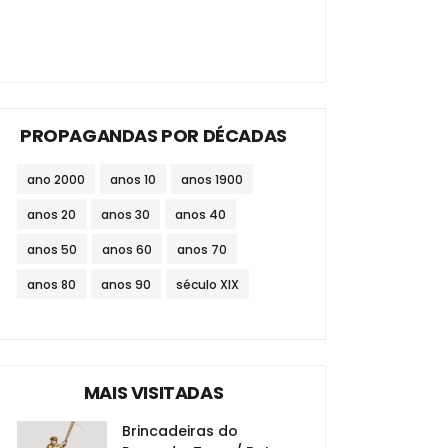
PROPAGANDAS POR DÉCADAS
ano 2000
anos 10
anos 1900
anos 20
anos 30
anos 40
anos 50
anos 60
anos 70
anos 80
anos 90
século XIX
MAIS VISITADAS
Brincadeiras do