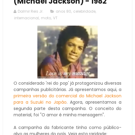
(Michael Jackson) - 1982
Dalmir Reis Jr.
anos 80
,
celebridade
,
internacional
,
moto
,
VT
O considerado 'rei do pop' já protagonizou diversas
campanhas publicitárias. Já apresentamos aqui, a
primeira versão do comercial do Michael Jackson
para a Suzuki no Japão
. Agora, apresentamos a
segunda parte desta campanha. O conceito do
material, foi "O amor é minha mensagem".
A campanha da fabricante tinha como público-
alvo as mulheres do país. Veja esta raridade: