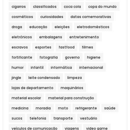
cigarros
classificados
coca cola
copa do mundo
cosméticos
curiosidades
datas comemorativas
droga
educação
eleições
eletrodomésticos
eletrônicos
embalagens
entretenimento
escravos
esportes
fastfood
filmes
fortificante
fotografia
governo
higiene
humor
infantil
informática
internacional
jingle
leite condensado
limpeza
lojas de departamento
maquinários
material escolar
material para construção
medicina
moradia
moto
refrigerante
saúde
sucos
telefonia
transporte
vestuário
veículos de comunicação
viagens
video game