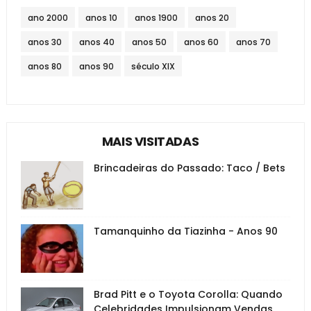
ano 2000
anos 10
anos 1900
anos 20
anos 30
anos 40
anos 50
anos 60
anos 70
anos 80
anos 90
século XIX
MAIS VISITADAS
Brincadeiras do Passado: Taco / Bets
Tamanquinho da Tiazinha - Anos 90
Brad Pitt e o Toyota Corolla: Quando
Celebridades Impulsionam Vendas