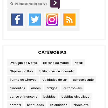
CATEGORIAS
Evolução da Marca
História da Marca
Natal
Objetos do Baú
Politicamente Incorreto
Turma do Chaves
Utilidades do Lar
achocolatado
alimentos
armas
artigos
automóveis
banco e financeira
bebidas
bebidas alcoolicas
bombril
brinquedos
celebridade
chocolate