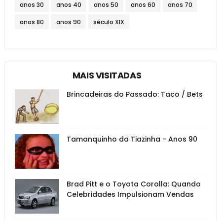
anos 30
anos 40
anos 50
anos 60
anos 70
anos 80
anos 90
século XIX
MAIS VISITADAS
Brincadeiras do Passado: Taco / Bets
Tamanquinho da Tiazinha - Anos 90
Brad Pitt e o Toyota Corolla: Quando
Celebridades Impulsionam Vendas