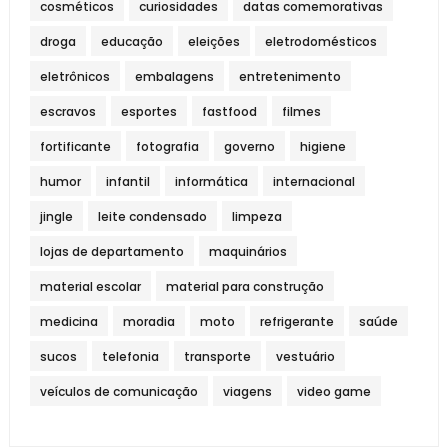
cosméticos
curiosidades
datas comemorativas
droga
educação
eleições
eletrodomésticos
eletrônicos
embalagens
entretenimento
escravos
esportes
fastfood
filmes
fortificante
fotografia
governo
higiene
humor
infantil
informática
internacional
jingle
leite condensado
limpeza
lojas de departamento
maquinários
material escolar
material para construção
medicina
moradia
moto
refrigerante
saúde
sucos
telefonia
transporte
vestuário
veículos de comunicação
viagens
video game