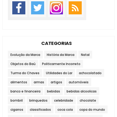
CATEGORIAS
Evolução da Marca
História da Marca
Natal
Objetos do Baú
Politicamente Incorreto
Turma do Chaves
Utilidades do Lar
achocolatado
alimentos
armas
artigos
automóveis
banco e financeira
bebidas
bebidas alcoolicas
bombril
brinquedos
celebridade
chocolate
cigarros
classificados
coca cola
copa do mundo