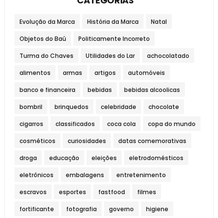
CATEGORIAS
Evolução da Marca
História da Marca
Natal
Objetos do Baú
Politicamente Incorreto
Turma do Chaves
Utilidades do Lar
achocolatado
alimentos
armas
artigos
automóveis
banco e financeira
bebidas
bebidas alcoolicas
bombril
brinquedos
celebridade
chocolate
cigarros
classificados
coca cola
copa do mundo
cosméticos
curiosidades
datas comemorativas
droga
educação
eleições
eletrodomésticos
eletrônicos
embalagens
entretenimento
escravos
esportes
fastfood
filmes
fortificante
fotografia
governo
higiene