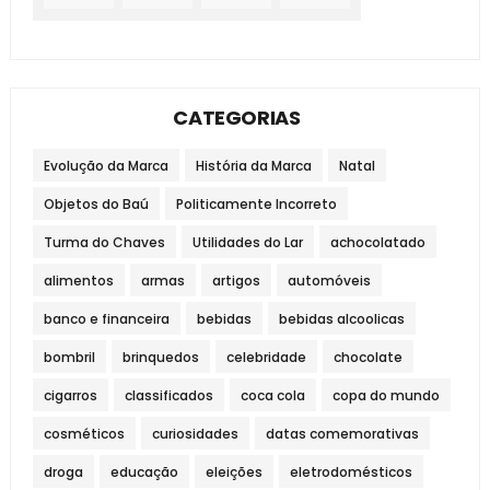
CATEGORIAS
Evolução da Marca
História da Marca
Natal
Objetos do Baú
Politicamente Incorreto
Turma do Chaves
Utilidades do Lar
achocolatado
alimentos
armas
artigos
automóveis
banco e financeira
bebidas
bebidas alcoolicas
bombril
brinquedos
celebridade
chocolate
cigarros
classificados
coca cola
copa do mundo
cosméticos
curiosidades
datas comemorativas
droga
educação
eleições
eletrodomésticos