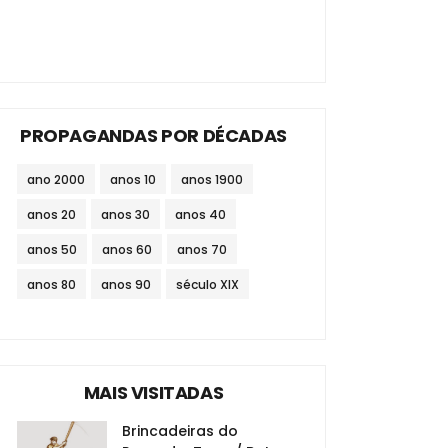
PROPAGANDAS POR DÉCADAS
ano 2000
anos 10
anos 1900
anos 20
anos 30
anos 40
anos 50
anos 60
anos 70
anos 80
anos 90
século XIX
MAIS VISITADAS
Brincadeiras do