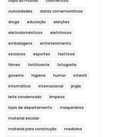
copa do mundo
cosméticos
curiosidades
datas comemorativas
droga
educação
eleições
eletrodomésticos
eletrônicos
embalagens
entretenimento
escravos
esportes
fastfood
filmes
fortificante
fotografia
governo
higiene
humor
infantil
informática
internacional
jingle
leite condensado
limpeza
lojas de departamento
maquinários
material escolar
material para construção
medicina