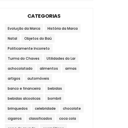
CATEGORIAS
Evolução da Marca
História da Marca
Natal
Objetos do Baú
Politicamente Incorreto
Turma do Chaves
Utilidades do Lar
achocolatado
alimentos
armas
artigos
automóveis
banco e financeira
bebidas
bebidas alcoolicas
bombril
brinquedos
celebridade
chocolate
cigarros
classificados
coca cola