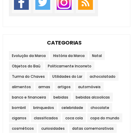
CATEGORIAS
Evolução da Marca
História da Marca
Natal
Objetos do Baú
Politicamente Incorreto
Turma do Chaves
Utilidades do Lar
achocolatado
alimentos
armas
artigos
automóveis
banco e financeira
bebidas
bebidas alcoolicas
bombril
brinquedos
celebridade
chocolate
cigarros
classificados
coca cola
copa do mundo
cosméticos
curiosidades
datas comemorativas