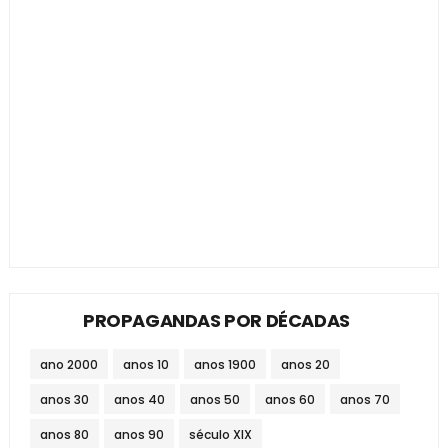
PROPAGANDAS POR DÉCADAS
ano 2000
anos 10
anos 1900
anos 20
anos 30
anos 40
anos 50
anos 60
anos 70
anos 80
anos 90
século XIX