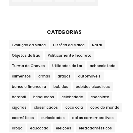
CATEGORIAS
Evolução da Marca
História da Marca
Natal
Objetos do Baú
Politicamente Incorreto
Turma do Chaves
Utilidades do Lar
achocolatado
alimentos
armas
artigos
automóveis
banco e financeira
bebidas
bebidas alcoolicas
bombril
brinquedos
celebridade
chocolate
cigarros
classificados
coca cola
copa do mundo
cosméticos
curiosidades
datas comemorativas
droga
educação
eleições
eletrodomésticos