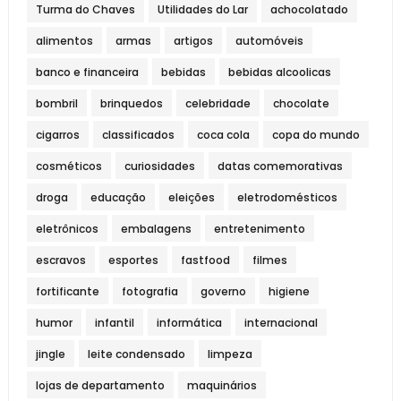
Turma do Chaves
Utilidades do Lar
achocolatado
alimentos
armas
artigos
automóveis
banco e financeira
bebidas
bebidas alcoolicas
bombril
brinquedos
celebridade
chocolate
cigarros
classificados
coca cola
copa do mundo
cosméticos
curiosidades
datas comemorativas
droga
educação
eleições
eletrodomésticos
eletrônicos
embalagens
entretenimento
escravos
esportes
fastfood
filmes
fortificante
fotografia
governo
higiene
humor
infantil
informática
internacional
jingle
leite condensado
limpeza
lojas de departamento
maquinários