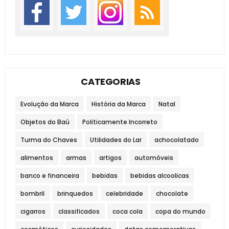
CATEGORIAS
Evolução da Marca
História da Marca
Natal
Objetos do Baú
Politicamente Incorreto
Turma do Chaves
Utilidades do Lar
achocolatado
alimentos
armas
artigos
automóveis
banco e financeira
bebidas
bebidas alcoolicas
bombril
brinquedos
celebridade
chocolate
cigarros
classificados
coca cola
copa do mundo