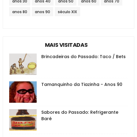
anos 30
anos 40
anos 50
anos 60
anos 70
anos 80
anos 90
século XIX
MAIS VISITADAS
Brincadeiras do Passado: Taco / Bets
Tamanquinho da Tiazinha - Anos 90
Sabores do Passado: Refrigerante
Baré