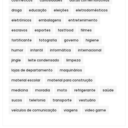
cosméticos
curiosidades
datas comemorativas
droga
educação
eleições
eletrodomésticos
eletrônicos
embalagens
entretenimento
escravos
esportes
fastfood
filmes
fortificante
fotografia
governo
higiene
humor
infantil
informática
internacional
jingle
leite condensado
limpeza
lojas de departamento
maquinários
material escolar
material para construção
medicina
moradia
moto
refrigerante
saúde
sucos
telefonia
transporte
vestuário
veículos de comunicação
viagens
video game