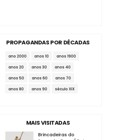
PROPAGANDAS POR DÉCADAS
ano 2000
anos 10
anos 1900
anos 20
anos 30
anos 40
anos 50
anos 60
anos 70
anos 80
anos 90
século XIX
MAIS VISITADAS
Brincadeiras do