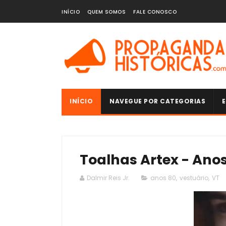
INÍCIO
QUEM SOMOS
FALE CONOSCO
INÍCIO
NAVEGUE POR CATEGORIAS
E
Toalhas Artex - Ano
Dalmir Reis Jr.
anos 80
,
vestuário
,
VT