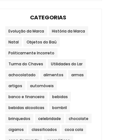
CATEGORIAS
Evolução da Marca
História da Marca
Natal
Objetos do Baú
Politicamente Incorreto
Turma do Chaves
Utilidades do Lar
achocolatado
alimentos
armas
artigos
automóveis
banco e financeira
bebidas
bebidas alcoolicas
bombril
brinquedos
celebridade
chocolate
cigarros
classificados
coca cola