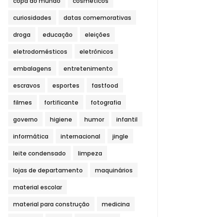
copa do mundo
cosméticos
curiosidades
datas comemorativas
droga
educação
eleições
eletrodomésticos
eletrônicos
embalagens
entretenimento
escravos
esportes
fastfood
filmes
fortificante
fotografia
governo
higiene
humor
infantil
informática
internacional
jingle
leite condensado
limpeza
lojas de departamento
maquinários
material escolar
material para construção
medicina