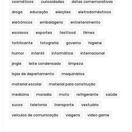
cosméticos
curiosidades
datas comemorativas
droga
educação
eleições
eletrodomésticos
eletrônicos
embalagens
entretenimento
escravos
esportes
fastfood
filmes
fortificante
fotografia
governo
higiene
humor
infantil
informática
internacional
jingle
leite condensado
limpeza
lojas de departamento
maquinários
material escolar
material para construção
medicina
moradia
moto
refrigerante
saúde
sucos
telefonia
transporte
vestuário
veículos de comunicação
viagens
video game