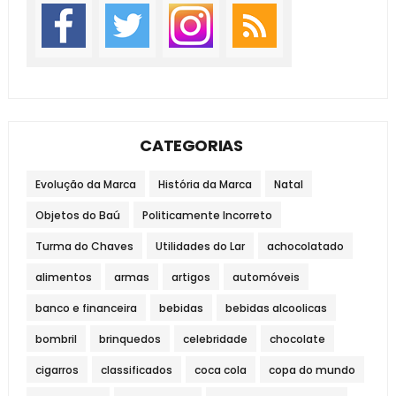
CATEGORIAS
Evolução da Marca
História da Marca
Natal
Objetos do Baú
Politicamente Incorreto
Turma do Chaves
Utilidades do Lar
achocolatado
alimentos
armas
artigos
automóveis
banco e financeira
bebidas
bebidas alcoolicas
bombril
brinquedos
celebridade
chocolate
cigarros
classificados
coca cola
copa do mundo