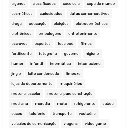
cigarros
classificados
coca cola
copa do mundo
cosméticos
curiosidades
datas comemorativas
droga
educação
eleições
eletrodomésticos
eletrônicos
embalagens
entretenimento
escravos
esportes
fastfood
filmes
fortificante
fotografia
governo
higiene
humor
infantil
informática
internacional
jingle
leite condensado
limpeza
lojas de departamento
maquinários
material escolar
material para construção
medicina
moradia
moto
refrigerante
saúde
sucos
telefonia
transporte
vestuário
veículos de comunicação
viagens
video game