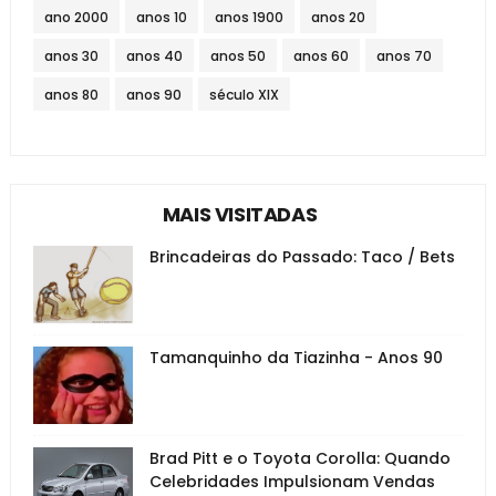
ano 2000
anos 10
anos 1900
anos 20
anos 30
anos 40
anos 50
anos 60
anos 70
anos 80
anos 90
século XIX
MAIS VISITADAS
Brincadeiras do Passado: Taco / Bets
Tamanquinho da Tiazinha - Anos 90
Brad Pitt e o Toyota Corolla: Quando
Celebridades Impulsionam Vendas