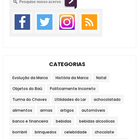
CATEGORIAS
Evolução da Marca
História da Marca
Natal
Objetos do Baú
Politicamente Incorreto
Turma do Chaves
Utilidades do Lar
achocolatado
alimentos
armas
artigos
automóveis
banco e financeira
bebidas
bebidas alcoolicas
bombril
brinquedos
celebridade
chocolate