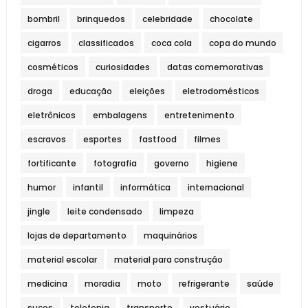
bombril
brinquedos
celebridade
chocolate
cigarros
classificados
coca cola
copa do mundo
cosméticos
curiosidades
datas comemorativas
droga
educação
eleições
eletrodomésticos
eletrônicos
embalagens
entretenimento
escravos
esportes
fastfood
filmes
fortificante
fotografia
governo
higiene
humor
infantil
informática
internacional
jingle
leite condensado
limpeza
lojas de departamento
maquinários
material escolar
material para construção
medicina
moradia
moto
refrigerante
saúde
sucos
telefonia
transporte
vestuário