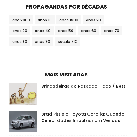
PROPAGANDAS POR DÉCADAS
ano 2000
anos 10
anos 1900
anos 20
anos 30
anos 40
anos 50
anos 60
anos 70
anos 80
anos 90
século XIX
MAIS VISITADAS
Brincadeiras do Passado: Taco / Bets
Brad Pitt e o Toyota Corolla: Quando
Celebridades Impulsionam Vendas