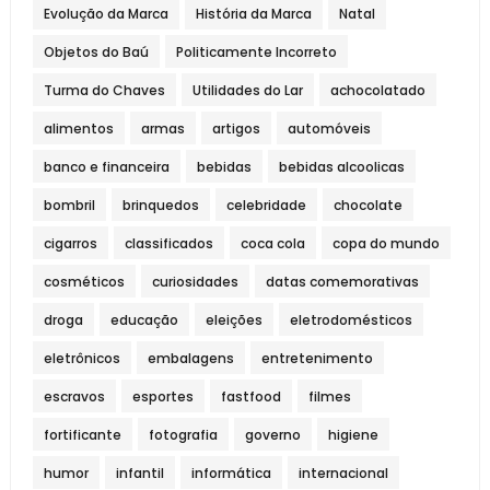
Evolução da Marca
História da Marca
Natal
Objetos do Baú
Politicamente Incorreto
Turma do Chaves
Utilidades do Lar
achocolatado
alimentos
armas
artigos
automóveis
banco e financeira
bebidas
bebidas alcoolicas
bombril
brinquedos
celebridade
chocolate
cigarros
classificados
coca cola
copa do mundo
cosméticos
curiosidades
datas comemorativas
droga
educação
eleições
eletrodomésticos
eletrônicos
embalagens
entretenimento
escravos
esportes
fastfood
filmes
fortificante
fotografia
governo
higiene
humor
infantil
informática
internacional