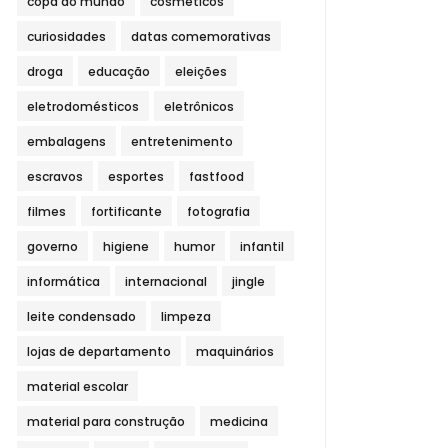
copa do mundo
cosméticos
curiosidades
datas comemorativas
droga
educação
eleições
eletrodomésticos
eletrônicos
embalagens
entretenimento
escravos
esportes
fastfood
filmes
fortificante
fotografia
governo
higiene
humor
infantil
informática
internacional
jingle
leite condensado
limpeza
lojas de departamento
maquinários
material escolar
material para construção
medicina