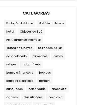
CATEGORIAS
Evolução da Marca
História da Marca
Natal
Objetos do Baú
Politicamente Incorreto
Turma do Chaves
Utilidades do Lar
achocolatado
alimentos
armas
artigos
automóveis
banco e financeira
bebidas
bebidas alcoolicas
bombril
brinquedos
celebridade
chocolate
cigarros
classificados
coca cola