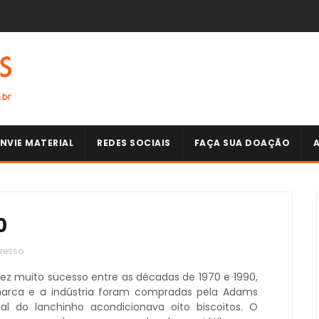
NVIE MATERIAL
REDES SOCIAIS
FAÇA SUA DOAÇÃO
0
resso
 fez muito sucesso entre as décadas de 1970 e 1990,
arca e a indústria foram compradas pela Adams
al do lanchinho acondicionava oito biscoitos. O