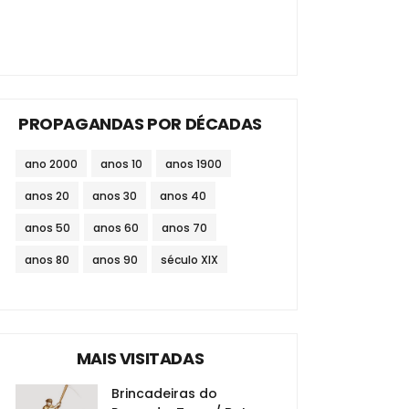
PROPAGANDAS POR DÉCADAS
ano 2000
anos 10
anos 1900
anos 20
anos 30
anos 40
anos 50
anos 60
anos 70
anos 80
anos 90
século XIX
MAIS VISITADAS
Brincadeiras do