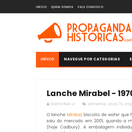
INÍCIO
QUEM SOMOS
FALE CONOSCO
INÍCIO
NAVEGUE POR CATEGORIAS
E
Lanche Mirabel - 197
Dalmir Reis Jr.
alimentos
,
anos 70
,
imp
O lanche
Mirabel
, biscoito de wafer que
saiu do mercado em 2001, quando a m
(hoje Cadbury). A embalagem individu