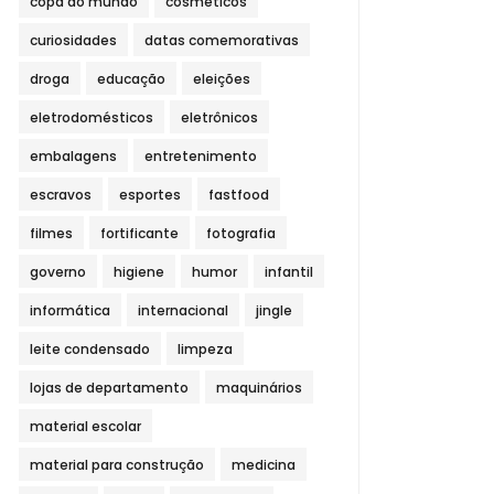
copa do mundo
cosméticos
curiosidades
datas comemorativas
droga
educação
eleições
eletrodomésticos
eletrônicos
embalagens
entretenimento
escravos
esportes
fastfood
filmes
fortificante
fotografia
governo
higiene
humor
infantil
informática
internacional
jingle
leite condensado
limpeza
lojas de departamento
maquinários
material escolar
material para construção
medicina