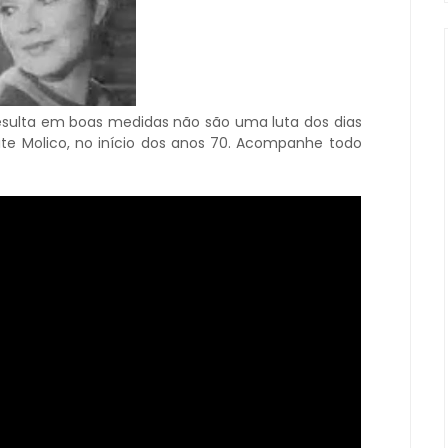
esulta em boas medidas não são uma luta dos dias
ite Molico, no início dos anos 70. Acompanhe todo