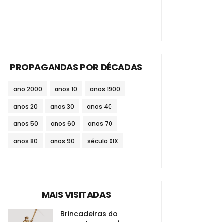
PROPAGANDAS POR DÉCADAS
ano 2000
anos 10
anos 1900
anos 20
anos 30
anos 40
anos 50
anos 60
anos 70
anos 80
anos 90
século XIX
MAIS VISITADAS
Brincadeiras do