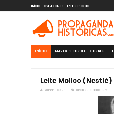
INÍCIO
QUEM SOMOS
FALE CONOSCO
INÍCIO
NAVEGUE POR CATEGORIAS
E
Leite Molico (Nestlé) 
Dalmir Reis Jr.
anos 70
,
bebidas
,
VT