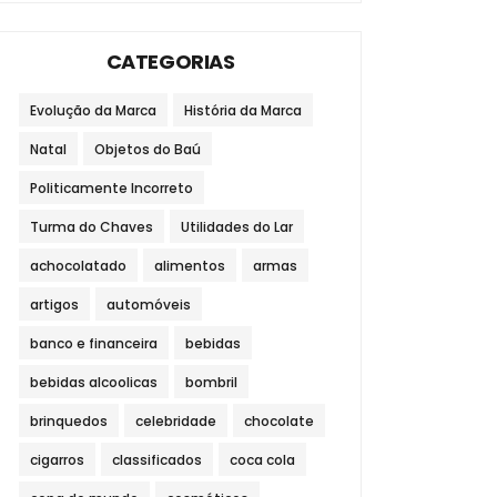
CATEGORIAS
Evolução da Marca
História da Marca
Natal
Objetos do Baú
Politicamente Incorreto
Turma do Chaves
Utilidades do Lar
achocolatado
alimentos
armas
artigos
automóveis
banco e financeira
bebidas
bebidas alcoolicas
bombril
brinquedos
celebridade
chocolate
cigarros
classificados
coca cola