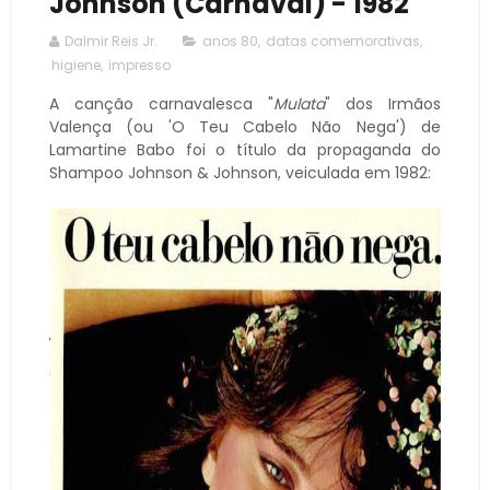
Johnson (Carnaval) - 1982
Dalmir Reis Jr.
anos 80
,
datas comemorativas
,
higiene
,
impresso
A canção carnavalesca "
Mulata
" dos Irmãos
Valença (ou 'O Teu Cabelo Não Nega') de
Lamartine Babo foi o título da propaganda do
Shampoo Johnson & Johnson, veiculada em 1982: