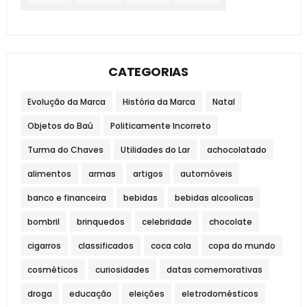
CATEGORIAS
Evolução da Marca
História da Marca
Natal
Objetos do Baú
Politicamente Incorreto
Turma do Chaves
Utilidades do Lar
achocolatado
alimentos
armas
artigos
automóveis
banco e financeira
bebidas
bebidas alcoolicas
bombril
brinquedos
celebridade
chocolate
cigarros
classificados
coca cola
copa do mundo
cosméticos
curiosidades
datas comemorativas
droga
educação
eleições
eletrodomésticos