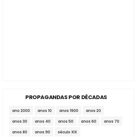
PROPAGANDAS POR DÉCADAS
ano 2000
anos 10
anos 1900
anos 20
anos 30
anos 40
anos 50
anos 60
anos 70
anos 80
anos 90
século XIX