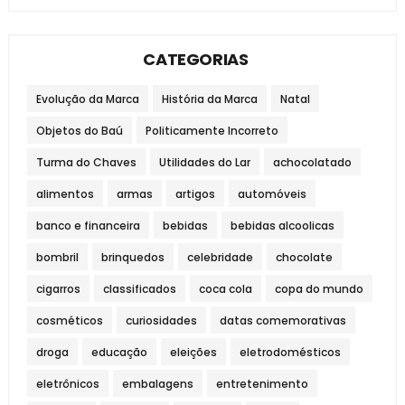
CATEGORIAS
Evolução da Marca
História da Marca
Natal
Objetos do Baú
Politicamente Incorreto
Turma do Chaves
Utilidades do Lar
achocolatado
alimentos
armas
artigos
automóveis
banco e financeira
bebidas
bebidas alcoolicas
bombril
brinquedos
celebridade
chocolate
cigarros
classificados
coca cola
copa do mundo
cosméticos
curiosidades
datas comemorativas
droga
educação
eleições
eletrodomésticos
eletrônicos
embalagens
entretenimento