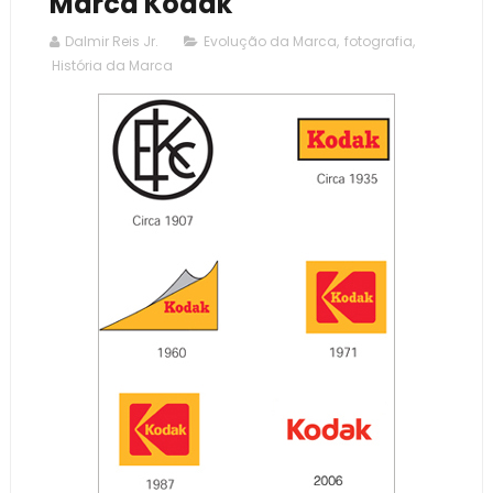
Marca Kodak
Dalmir Reis Jr.
Evolução da Marca
,
fotografia
,
História da Marca