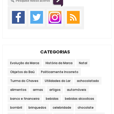
CATEGORIAS
Evolução da Marca
História da Marca
Natal
Objetos do Baú
Politicamente Incorreto
Turma do Chaves
Utilidades do Lar
achocolatado
alimentos
armas
artigos
automóveis
banco e financeira
bebidas
bebidas alcoolicas
bombril
brinquedos
celebridade
chocolate