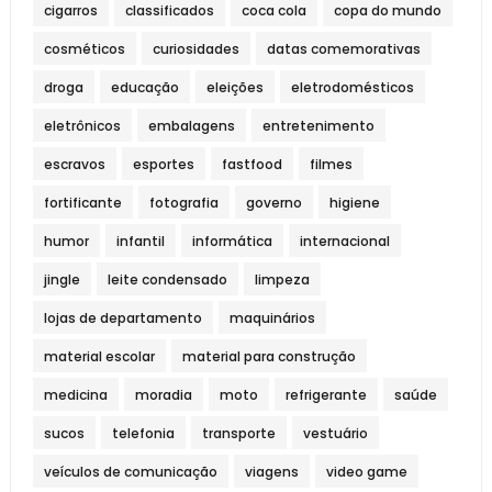
cigarros
classificados
coca cola
copa do mundo
cosméticos
curiosidades
datas comemorativas
droga
educação
eleições
eletrodomésticos
eletrônicos
embalagens
entretenimento
escravos
esportes
fastfood
filmes
fortificante
fotografia
governo
higiene
humor
infantil
informática
internacional
jingle
leite condensado
limpeza
lojas de departamento
maquinários
material escolar
material para construção
medicina
moradia
moto
refrigerante
saúde
sucos
telefonia
transporte
vestuário
veículos de comunicação
viagens
video game