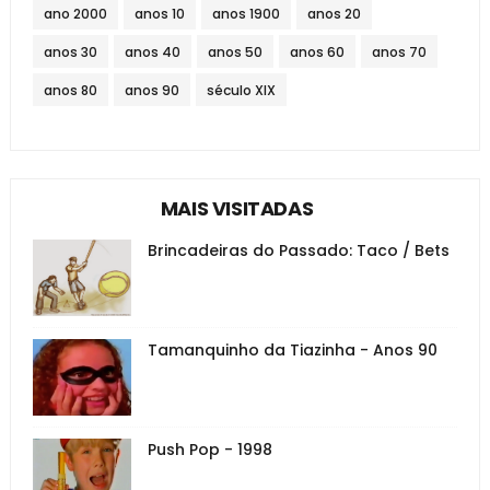
ano 2000
anos 10
anos 1900
anos 20
anos 30
anos 40
anos 50
anos 60
anos 70
anos 80
anos 90
século XIX
MAIS VISITADAS
Brincadeiras do Passado: Taco / Bets
Tamanquinho da Tiazinha - Anos 90
Push Pop - 1998