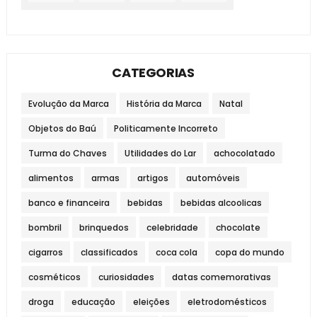
CATEGORIAS
Evolução da Marca
História da Marca
Natal
Objetos do Baú
Politicamente Incorreto
Turma do Chaves
Utilidades do Lar
achocolatado
alimentos
armas
artigos
automóveis
banco e financeira
bebidas
bebidas alcoolicas
bombril
brinquedos
celebridade
chocolate
cigarros
classificados
coca cola
copa do mundo
cosméticos
curiosidades
datas comemorativas
droga
educação
eleições
eletrodomésticos