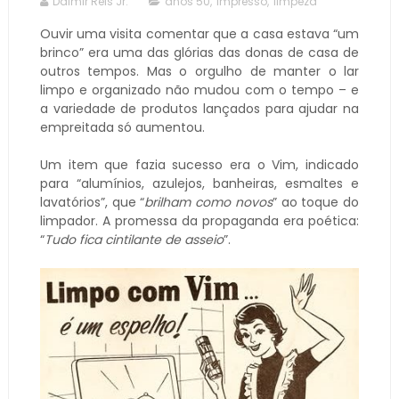
Dalmir Reis Jr.
anos 50
,
impresso
,
limpeza
Ouvir uma visita comentar que a casa estava “um
brinco” era uma das glórias das donas de casa de
outros tempos. Mas o orgulho de manter o lar
limpo e organizado não mudou com o tempo – e
a variedade de produtos lançados para ajudar na
empreitada só aumentou.
Um item que fazia sucesso era o Vim, indicado
para “alumínios, azulejos, banheiras, esmaltes e
lavatórios”, que “
brilham como novos
” ao toque do
limpador. A promessa da propaganda era poética:
“
Tudo fica cintilante de asseio
”.