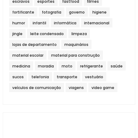
escravos
esportes
fastfood
filmes
fortificante
fotografia
governo
higiene
humor
infantil
informática
internacional
jingle
leite condensado
limpeza
lojas de departamento
maquinários
material escolar
material para construção
medicina
moradia
moto
refrigerante
saúde
sucos
telefonia
transporte
vestuário
veículos de comunicação
viagens
video game