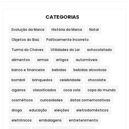
CATEGORIAS
Evolução da Marca
História da Marca
Natal
Objetos do Baú
Politicamente Incorreto
Turma do Chaves
Utilidades do Lar
achocolatado
alimentos
armas
artigos
automóveis
banco e financeira
bebidas
bebidas alcoolicas
bombril
brinquedos
celebridade
chocolate
cigarros
classificados
coca cola
copa do mundo
cosméticos
curiosidades
datas comemorativas
droga
educação
eleições
eletrodomésticos
eletrônicos
embalagens
entretenimento