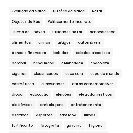
Evolução da Marca
História da Marca
Natal
Objetos do Baú
Politicamente Incorreto
Turma do Chaves
Utilidades do Lar
achocolatado
alimentos
armas
artigos
automóveis
banco e financeira
bebidas
bebidas alcoolicas
bombril
brinquedos
celebridade
chocolate
cigarros
classificados
coca cola
copa do mundo
cosméticos
curiosidades
datas comemorativas
droga
educação
eleições
eletrodomésticos
eletrônicos
embalagens
entretenimento
escravos
esportes
fastfood
filmes
fortificante
fotografia
governo
higiene