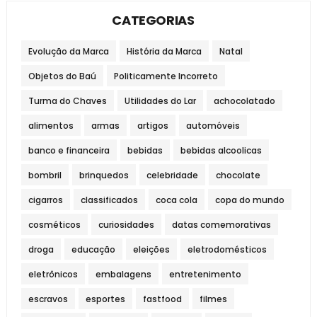
CATEGORIAS
Evolução da Marca
História da Marca
Natal
Objetos do Baú
Politicamente Incorreto
Turma do Chaves
Utilidades do Lar
achocolatado
alimentos
armas
artigos
automóveis
banco e financeira
bebidas
bebidas alcoolicas
bombril
brinquedos
celebridade
chocolate
cigarros
classificados
coca cola
copa do mundo
cosméticos
curiosidades
datas comemorativas
droga
educação
eleições
eletrodomésticos
eletrônicos
embalagens
entretenimento
escravos
esportes
fastfood
filmes