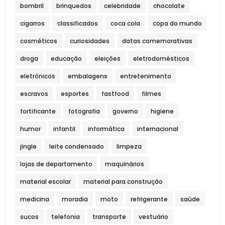
bombril
brinquedos
celebridade
chocolate
cigarros
classificados
coca cola
copa do mundo
cosméticos
curiosidades
datas comemorativas
droga
educação
eleições
eletrodomésticos
eletrônicos
embalagens
entretenimento
escravos
esportes
fastfood
filmes
fortificante
fotografia
governo
higiene
humor
infantil
informática
internacional
jingle
leite condensado
limpeza
lojas de departamento
maquinários
material escolar
material para construção
medicina
moradia
moto
refrigerante
saúde
sucos
telefonia
transporte
vestuário