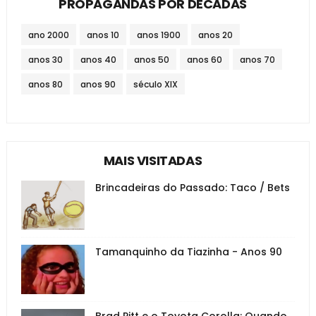
PROPAGANDAS POR DÉCADAS
ano 2000
anos 10
anos 1900
anos 20
anos 30
anos 40
anos 50
anos 60
anos 70
anos 80
anos 90
século XIX
MAIS VISITADAS
Brincadeiras do Passado: Taco / Bets
Tamanquinho da Tiazinha - Anos 90
Brad Pitt e o Toyota Corolla: Quando