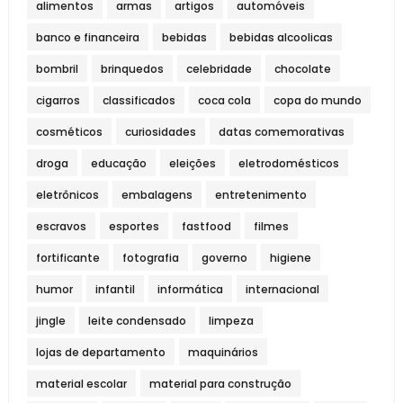
alimentos
armas
artigos
automóveis
banco e financeira
bebidas
bebidas alcoolicas
bombril
brinquedos
celebridade
chocolate
cigarros
classificados
coca cola
copa do mundo
cosméticos
curiosidades
datas comemorativas
droga
educação
eleições
eletrodomésticos
eletrônicos
embalagens
entretenimento
escravos
esportes
fastfood
filmes
fortificante
fotografia
governo
higiene
humor
infantil
informática
internacional
jingle
leite condensado
limpeza
lojas de departamento
maquinários
material escolar
material para construção