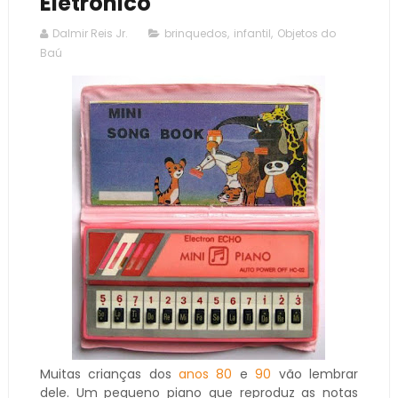
Eletrônico
Dalmir Reis Jr.
brinquedos
,
infantil
,
Objetos do
Baú
Muitas crianças dos
anos 80
e
90
vão lembrar
dele. Um pequeno piano que reproduz as notas