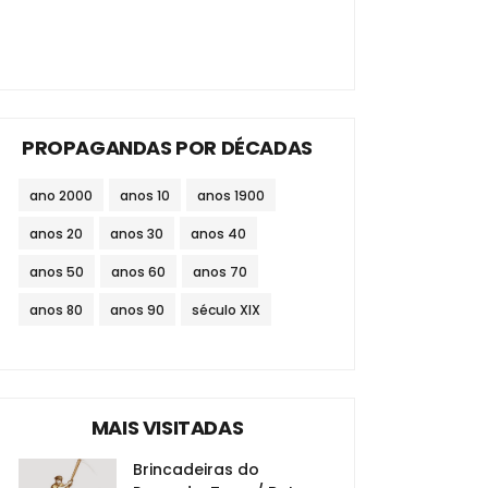
PROPAGANDAS POR DÉCADAS
ano 2000
anos 10
anos 1900
anos 20
anos 30
anos 40
anos 50
anos 60
anos 70
anos 80
anos 90
século XIX
MAIS VISITADAS
Brincadeiras do