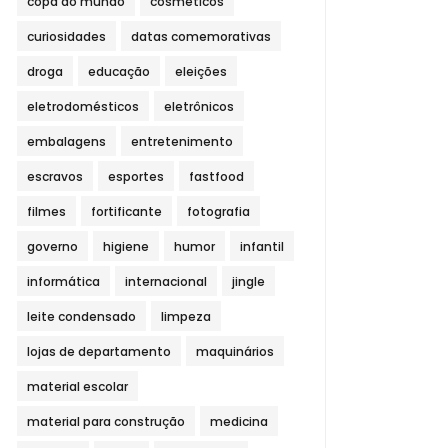
copa do mundo
cosméticos
curiosidades
datas comemorativas
droga
educação
eleições
eletrodomésticos
eletrônicos
embalagens
entretenimento
escravos
esportes
fastfood
filmes
fortificante
fotografia
governo
higiene
humor
infantil
informática
internacional
jingle
leite condensado
limpeza
lojas de departamento
maquinários
material escolar
material para construção
medicina