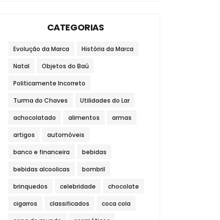
CATEGORIAS
Evolução da Marca
História da Marca
Natal
Objetos do Baú
Politicamente Incorreto
Turma do Chaves
Utilidades do Lar
achocolatado
alimentos
armas
artigos
automóveis
banco e financeira
bebidas
bebidas alcoolicas
bombril
brinquedos
celebridade
chocolate
cigarros
classificados
coca cola