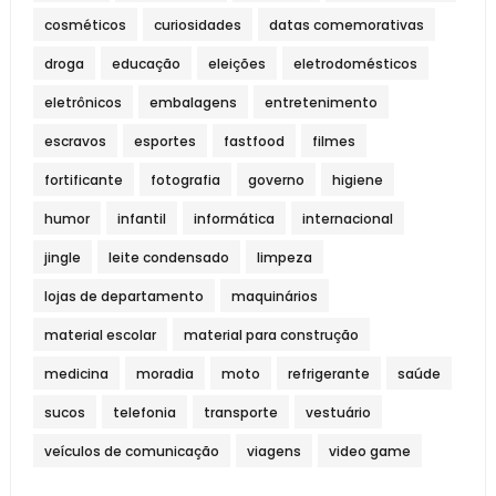
cosméticos
curiosidades
datas comemorativas
droga
educação
eleições
eletrodomésticos
eletrônicos
embalagens
entretenimento
escravos
esportes
fastfood
filmes
fortificante
fotografia
governo
higiene
humor
infantil
informática
internacional
jingle
leite condensado
limpeza
lojas de departamento
maquinários
material escolar
material para construção
medicina
moradia
moto
refrigerante
saúde
sucos
telefonia
transporte
vestuário
veículos de comunicação
viagens
video game