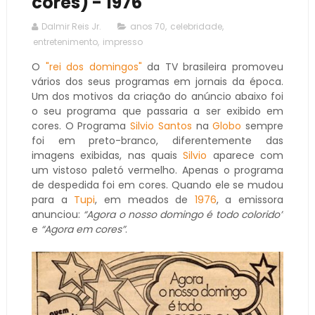
cores) - 1976
Dalmir Reis Jr.
anos 70
,
celebridade
,
entretenimento
,
impresso
O
"rei dos domingos"
da TV brasileira promoveu
vários dos seus programas em jornais da época.
Um dos motivos da criação do anúncio abaixo foi
o seu programa que passaria a ser exibido em
cores. O Programa
Silvio Santos
na
Globo
sempre
foi em preto-branco, diferentemente das
imagens exibidas, nas quais
Silvio
aparece com
um vistoso paletó vermelho. Apenas o programa
de despedida foi em cores. Quando ele se mudou
para a
Tupi
, em meados de
1976
, a emissora
anunciou:
“Agora o nosso domingo é todo colorido”
e
“Agora em cores”
.