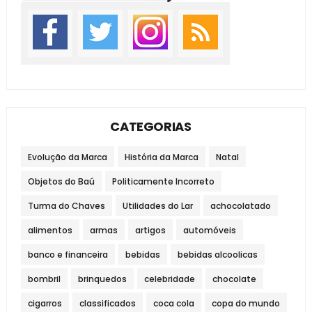
CATEGORIAS
Evolução da Marca
História da Marca
Natal
Objetos do Baú
Politicamente Incorreto
Turma do Chaves
Utilidades do Lar
achocolatado
alimentos
armas
artigos
automóveis
banco e financeira
bebidas
bebidas alcoolicas
bombril
brinquedos
celebridade
chocolate
cigarros
classificados
coca cola
copa do mundo