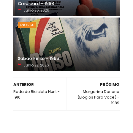
Credicard - 1988
Julho 26, 2026
ANOS 60
Sabão Rinso - 1966
Julho 22, 2026
ANTERIOR
PRÓXIMO
Roda de Bicicleta Hunt -
Margarina Doriana
1910
(Elogios Para Você) -
1989