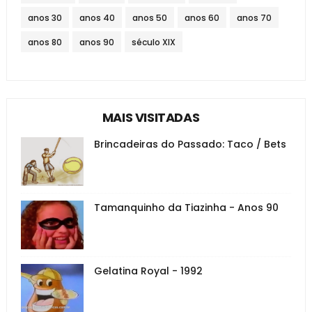
anos 30
anos 40
anos 50
anos 60
anos 70
anos 80
anos 90
século XIX
MAIS VISITADAS
Brincadeiras do Passado: Taco / Bets
Tamanquinho da Tiazinha - Anos 90
Gelatina Royal - 1992