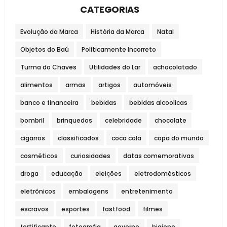
CATEGORIAS
Evolução da Marca
História da Marca
Natal
Objetos do Baú
Politicamente Incorreto
Turma do Chaves
Utilidades do Lar
achocolatado
alimentos
armas
artigos
automóveis
banco e financeira
bebidas
bebidas alcoolicas
bombril
brinquedos
celebridade
chocolate
cigarros
classificados
coca cola
copa do mundo
cosméticos
curiosidades
datas comemorativas
droga
educação
eleições
eletrodomésticos
eletrônicos
embalagens
entretenimento
escravos
esportes
fastfood
filmes
fortificante
fotografia
governo
higiene