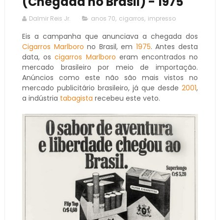
(Chegada no Brasil) - 1975
Dalmir Reis Jr.
anos 70
,
cigarros
,
impresso
Eis a campanha que anunciava a chegada dos
Cigarros
Marlboro
no Brasil, em
1975
. Antes desta
data, os
cigarros
Marlboro
eram encontrados no
mercado brasileiro por meio de importação.
Anúncios como este não são mais vistos no
mercado publicitário brasileiro, já que desde
2001
,
a indústria
tabagista
recebeu este veto.