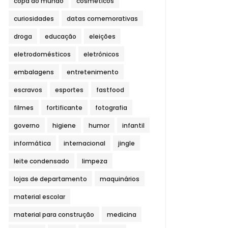
copa do mundo
cosméticos
curiosidades
datas comemorativas
droga
educação
eleições
eletrodomésticos
eletrônicos
embalagens
entretenimento
escravos
esportes
fastfood
filmes
fortificante
fotografia
governo
higiene
humor
infantil
informática
internacional
jingle
leite condensado
limpeza
lojas de departamento
maquinários
material escolar
material para construção
medicina