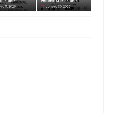
al - 1896
Phoenix Store - 1898
iro 11, 2026
Janeiro 30, 2026