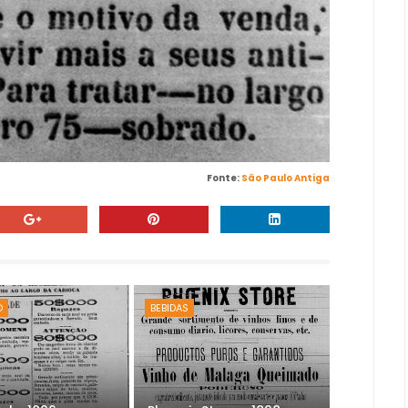
Fonte:
São Paulo Antiga
O
BEBIDAS