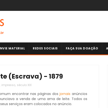
NVIE MATERIAL
REDES SOCIAIS
FAÇA SUA DOAÇÃO
e (Escrava) - 1879
,
impresso
,
século XIX
omum encontrar nas páginas dos
jornais
anúncios
unciava a venda de uma ama de leite. Todos os
 seus serviços eram colocados no anúncio.