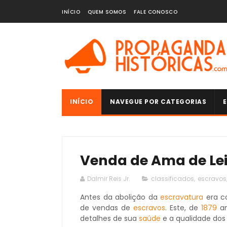
INÍCIO
QUEM SOMOS
FALE CONOSCO
INÍCIO
NAVEGUE POR CATEGORIAS
E
Venda de Ama de Leit
Dalmir Reis Jr.
classificados
,
escravos
Antes da abolição da
escravatura
era c
de vendas de
escravos
. Este, de
1879
an
detalhes de sua
saúde
e a qualidade dos