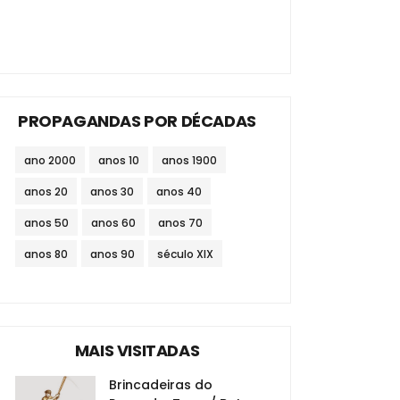
PROPAGANDAS POR DÉCADAS
ano 2000
anos 10
anos 1900
anos 20
anos 30
anos 40
anos 50
anos 60
anos 70
anos 80
anos 90
século XIX
MAIS VISITADAS
Brincadeiras do