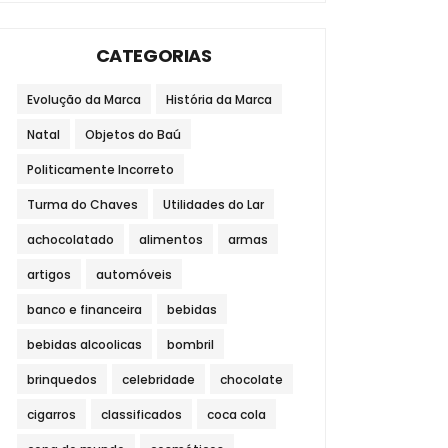
CATEGORIAS
Evolução da Marca
História da Marca
Natal
Objetos do Baú
Politicamente Incorreto
Turma do Chaves
Utilidades do Lar
achocolatado
alimentos
armas
artigos
automóveis
banco e financeira
bebidas
bebidas alcoolicas
bombril
brinquedos
celebridade
chocolate
cigarros
classificados
coca cola