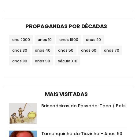
PROPAGANDAS POR DÉCADAS
ano 2000
anos 10
anos 1900
anos 20
anos 30
anos 40
anos 50
anos 60
anos 70
anos 80
anos 90
século XIX
MAIS VISITADAS
Brincadeiras do Passado: Taco / Bets
Tamanquinho da Tiazinha - Anos 90