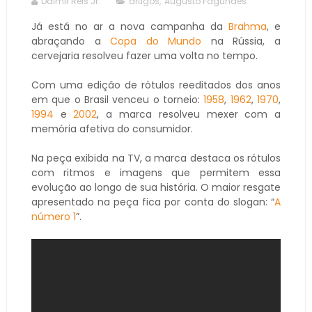
Dalmir Reis Jr.
artigos
,
Augusto Fagundes
Já está no ar a nova campanha da
Brahma
, e
abraçando a
Copa do Mundo
na Rússia, a
cervejaria resolveu fazer uma volta no tempo.
Com uma edição de rótulos reeditados dos anos
em que o Brasil venceu o torneio:
1958
,
1962
,
1970
,
1994
e
2002
, a marca resolveu mexer com a
memória afetiva do consumidor.
Na peça exibida na TV, a marca destaca os rótulos
com ritmos e imagens que permitem essa
evolução ao longo de sua história. O maior resgate
apresentado na peça fica por conta do slogan: “
A
número 1
”.