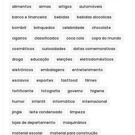
alimentos
armas
artigos
automóveis
banco e financeira
bebidas
bebidas alcoolicas
bombril
brinquedos
celebridade
chocolate
cigarros
classificados
coca cola
copa do mundo
cosméticos
curiosidades
datas comemorativas
droga
educação
eleições
eletrodomésticos
eletrônicos
embalagens
entretenimento
escravos
esportes
fastfood
filmes
fortificante
fotografia
governo
higiene
humor
infantil
informática
internacional
jingle
leite condensado
limpeza
lojas de departamento
maquinários
material escolar
material para construção