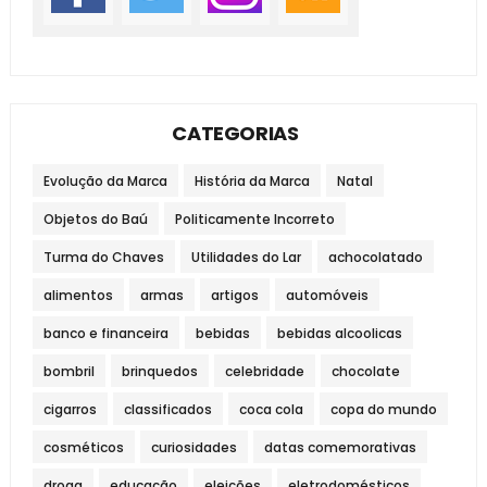
CATEGORIAS
Evolução da Marca
História da Marca
Natal
Objetos do Baú
Politicamente Incorreto
Turma do Chaves
Utilidades do Lar
achocolatado
alimentos
armas
artigos
automóveis
banco e financeira
bebidas
bebidas alcoolicas
bombril
brinquedos
celebridade
chocolate
cigarros
classificados
coca cola
copa do mundo
cosméticos
curiosidades
datas comemorativas
droga
educação
eleições
eletrodomésticos