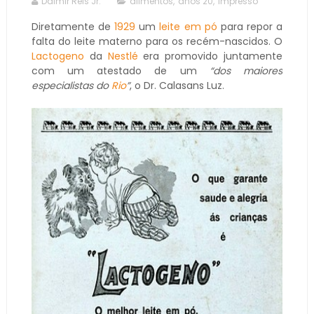
Dalmir Reis Jr.
alimentos
,
anos 20
,
impresso
Diretamente de
1929
um
leite em pó
para repor a
falta do leite materno para os recém-nascidos. O
Lactogeno
da
Nestlé
era promovido juntamente
com um atestado de um
“dos maiores
especialistas do
Rio
”
, o Dr. Calasans Luz.