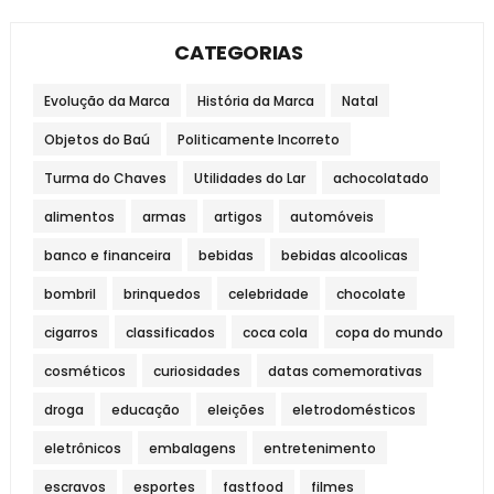
CATEGORIAS
Evolução da Marca
História da Marca
Natal
Objetos do Baú
Politicamente Incorreto
Turma do Chaves
Utilidades do Lar
achocolatado
alimentos
armas
artigos
automóveis
banco e financeira
bebidas
bebidas alcoolicas
bombril
brinquedos
celebridade
chocolate
cigarros
classificados
coca cola
copa do mundo
cosméticos
curiosidades
datas comemorativas
droga
educação
eleições
eletrodomésticos
eletrônicos
embalagens
entretenimento
escravos
esportes
fastfood
filmes