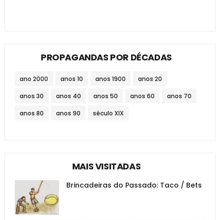
PROPAGANDAS POR DÉCADAS
ano 2000
anos 10
anos 1900
anos 20
anos 30
anos 40
anos 50
anos 60
anos 70
anos 80
anos 90
século XIX
MAIS VISITADAS
Brincadeiras do Passado: Taco / Bets