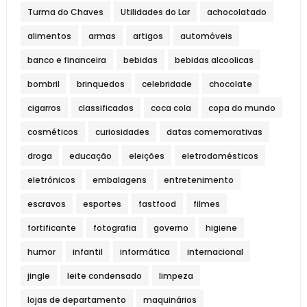
Turma do Chaves
Utilidades do Lar
achocolatado
alimentos
armas
artigos
automóveis
banco e financeira
bebidas
bebidas alcoolicas
bombril
brinquedos
celebridade
chocolate
cigarros
classificados
coca cola
copa do mundo
cosméticos
curiosidades
datas comemorativas
droga
educação
eleições
eletrodomésticos
eletrônicos
embalagens
entretenimento
escravos
esportes
fastfood
filmes
fortificante
fotografia
governo
higiene
humor
infantil
informática
internacional
jingle
leite condensado
limpeza
lojas de departamento
maquinários