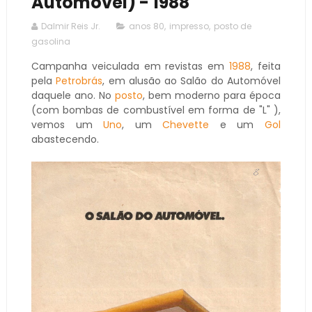
Automóvel) - 1988
Dalmir Reis Jr.
anos 80
,
impresso
,
posto de
gasolina
Campanha veiculada em revistas em
1988
, feita
pela
Petrobrás
, em alusão ao Salão do Automóvel
daquele ano. No
posto
, bem moderno para época
(com bombas de combustível em forma de "L" ),
vemos um
Uno
, um
Chevette
e um
Gol
abastecendo.