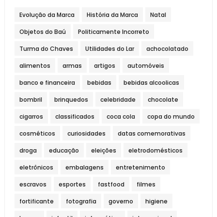
Evolução da Marca
História da Marca
Natal
Objetos do Baú
Politicamente Incorreto
Turma do Chaves
Utilidades do Lar
achocolatado
alimentos
armas
artigos
automóveis
banco e financeira
bebidas
bebidas alcoolicas
bombril
brinquedos
celebridade
chocolate
cigarros
classificados
coca cola
copa do mundo
cosméticos
curiosidades
datas comemorativas
droga
educação
eleições
eletrodomésticos
eletrônicos
embalagens
entretenimento
escravos
esportes
fastfood
filmes
fortificante
fotografia
governo
higiene