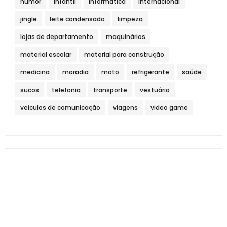
humor
infantil
informática
internacional
jingle
leite condensado
limpeza
lojas de departamento
maquinários
material escolar
material para construção
medicina
moradia
moto
refrigerante
saúde
sucos
telefonia
transporte
vestuário
veículos de comunicação
viagens
video game