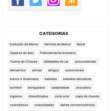
CATEGORIAS
Evolução da Marca
História da Marca
Natal
Objetos do Baú
Politicamente Incorreto
Turma do Chaves
Utilidades do Lar
achocolatado
alimentos
armas
artigos
automóveis
banco e financeira
bebidas
bebidas alcoolicas
bombril
brinquedos
celebridade
chocolate
cigarros
classificados
coca cola
copa do mundo
cosméticos
curiosidades
datas comemorativas