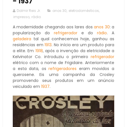
- 1937
Dalmir Reis Jr.
anos 30
,
eletrodomésticos
,
impresso
,
rádio
A modernidade chegando aos lares dos
anos 30
: a
popularização do
refrigerador
e do
rádio
. A
geladeira
tal qual conhecemos hoje, ganhou as
residências em
1913
. No início era um produto para
a elite. Em
1918
, após a invenção da eletricidade a
Kelvinator Co. introduziu o primeiro
refrigerador
elétrico com o nome de Frigidaire. Anteriormente
a esta data, os
refrigeradores
eram movidos a
querosene. Eis uma campanha da Crosley
promovendo seus produtos em um anúncio
veiculado em
1937
.